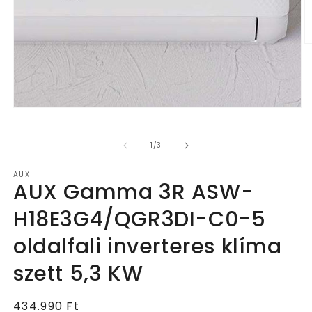
2.
m
m
a
m
p
1.
médiafájl
megnyitása
a
/
1
/
3
modális
párbeszédpanelen
AUX
AUX Gamma 3R ASW-
H18E3G4/QGR3DI-C0-5
oldalfali inverteres klíma
szett 5,3 KW
Normál
434.990 Ft