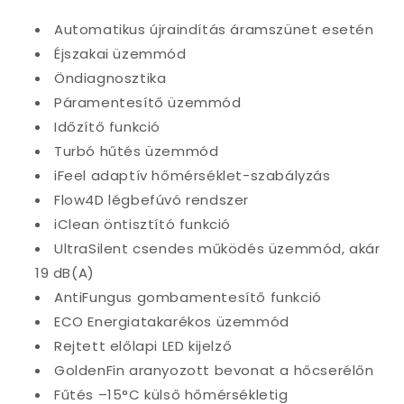
Automatikus újraindítás áramszünet esetén
Éjszakai üzemmód
Öndiagnosztika
Páramentesítő üzemmód
Időzítő funkció
Turbó hűtés üzemmód
iFeel adaptív hőmérséklet-szabályzás
Flow4D légbefúvó rendszer
iClean öntisztító funkció
UltraSilent csendes működés üzemmód, akár
19 dB(A)
AntiFungus gombamentesítő funkció
ECO Energiatakarékos üzemmód
Rejtett előlapi LED kijelző
GoldenFin aranyozott bevonat a hőcserélőn
Fűtés –15°C külső hőmérsékletig