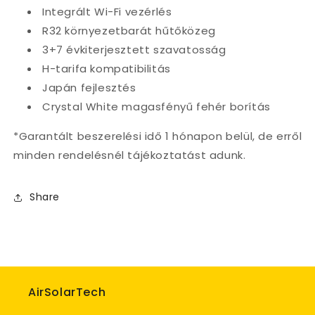
Integrált Wi-Fi vezérlés
R32 környezetbarát hűtőközeg
3+7 évkiterjesztett szavatosság
H-tarifa kompatibilitás
Japán fejlesztés
Crystal White magasfényű fehér borítás
*Garantált beszerelési idő 1 hónapon belül, de erről
minden rendelésnél tájékoztatást adunk.
Share
AirSolarTech