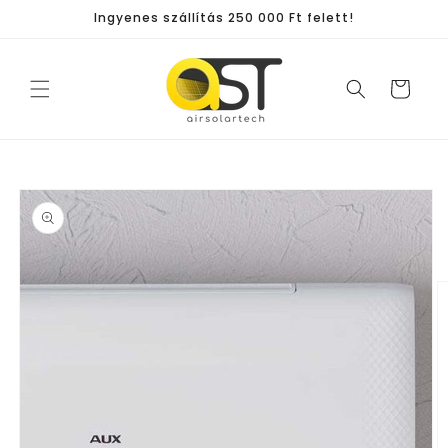
Ugrás a
Ingyenes szállítás 250 000 Ft felett!
tartalomhoz
Kosár
Kihagyás, és
ugrás a
termékadatokra