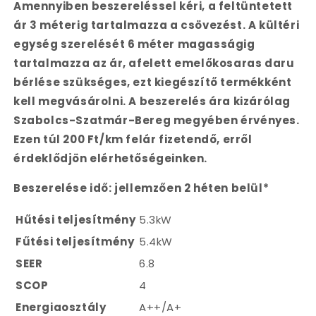
Amennyiben beszereléssel kéri, a feltüntetett
ár 3 méterig tartalmazza a csövezést. A kültéri
egység szerelését 6 méter magasságig
tartalmazza az ár, afelett emelőkosaras daru
bérlése szükséges, ezt kiegészítő termékként
kell megvásárolni. A beszerelés ára kizárólag
Szabolcs-Szatmár-Bereg megyében érvényes.
Ezen túl 200 Ft/km felár fizetendő, erről
érdeklődjön elérhetőségeinken.
Beszerelése idő: jellemzően 2 héten belül*
Hűtési teljesítmény
5.3kW
Fűtési teljesítmény
5.4kW
SEER
6.8
SCOP
4
Energiaosztály
A++/A+