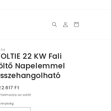
Bejelentkezés
Kosár
LTIE
OLTIE 22 KW Fali
öltő Napelemmel
sszehangolható
ormál
22.617 Ft
r
rtalmazza az adót.
nnyiség