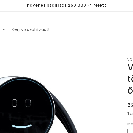
Ingyenes szállítás 250 000 Ft felett!
k
Kérj visszahívást!
VO
V
t
ö
N
6
á
Ta
Me