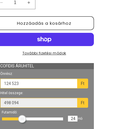
VOLTIE
VOLTIE
22
22
KW
KW
Hozzáadás a kosárhoz
Fali
Fali
töltő
töltő
Napelemmel
Napelemmel
összehangolható
összehangolható
mennyiségének
mennyiségének
csökkentése
növelése
További fizetési módok