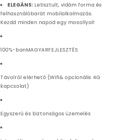
ELEGÁNS:
Letisztult, vidám forma és
felhasználóbarát mobilalkalmazás.
Kezdd minden napod egy mosollyal!
100%-banMAGYARFEJLESZTÉS
Távolról elérhető
(Wifi& opcionális 4G
kapcsolat)
Egyszerű
és biztonságos üzemelés