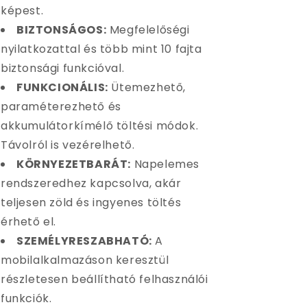
képest.
BIZTONSÁGOS:
Megfelelőségi
nyilatkozattal és több mint 10 fajta
biztonsági funkcióval.
FUNKCIONÁLIS:
Ütemezhető,
paraméterezhető és
akkumulátorkímélő töltési módok.
Távolról is vezérelhető.
KÖRNYEZETBARÁT:
Napelemes
rendszeredhez kapcsolva, akár
teljesen zöld és ingyenes töltés
érhető el.
SZEMÉLYRESZABHATÓ:
A
mobilalkalmazáson keresztül
részletesen beállítható felhasználói
funkciók.