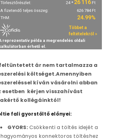
feltüntetett ár nem tartalmazza a
eszerelési költséget.Amennyiben
szereléssel kíván vásárolni abban
 esetben kérjen visszahívást
akértő kollégáinktól!
ltie fali gyorstöltő előnyei:
GYORS:
Csökkenti a töltés idejét a
hagyományos konnektoros töltéshez