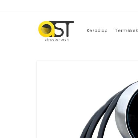
Ugrás a
tartalomhoz
Kezdőlap
Terméke
Kihagyás, és
ugrás a
termékadatokra