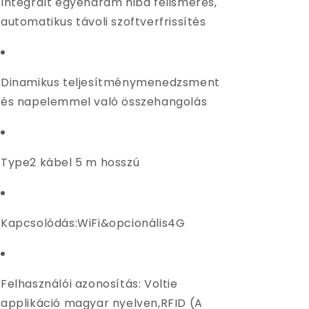
Integrált egyenáram hiba felismerés,
automatikus távoli szoftverfrissítés
Dinamikus teljesítménymenedzsment
és napelemmel való összehangolás
Type2 kábel 5 m hosszú
Kapcsolódás:WiFi&opcionális4G
Felhasználói azonosítás: Voltie
applikáció magyar nyelven,
RFID (A