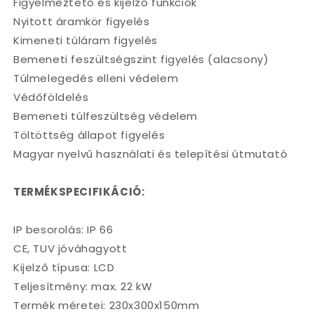
Figyelmeztető és kijelző funkciók
Nyitott áramkör figyelés
Kimeneti túláram figyelés
Bemeneti feszültségszint figyelés (alacsony)
Túlmelegedés elleni védelem
Védőföldelés
Bemeneti túlfeszültség védelem
Töltöttség állapot figyelés
Magyar nyelvű használati és telepítési útmutató
TERMÉKSPECIFIKÁCIÓ:
IP besorolás: IP 66
CE, TUV jóváhagyott
Kijelző típusa: LCD
Teljesítmény: max. 22 kW
Termék méretei: 230x300x150mm