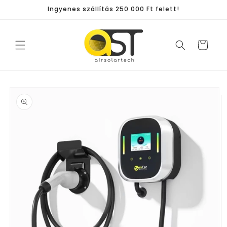
Ugrás a
Ingyenes szállítás 250 000 Ft felett!
tartalomhoz
Kosár
Kihagyás, és
ugrás a
termékadatokra