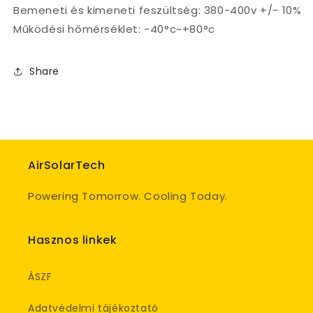
Bemeneti és kimeneti feszültség: 380-400v +/- 10%
Működési hőmérséklet: -40°c~+80°c
Share
AirSolarTech
Powering Tomorrow. Cooling Today.
Hasznos linkek
ÁSZF
Adatvédelmi tájékoztató