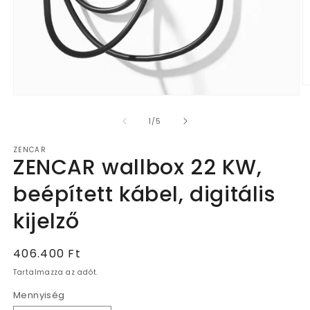
2.
1.
m
médiafájl
m
megnyitása
a
/
1
/
5
a
m
modális
p
ZENCAR
párbeszédpanelen
ZENCAR wallbox 22 KW,
beépített kábel, digitális
kijelző
Normál
406.400 Ft
ár
Tartalmazza az adót.
Mennyiség