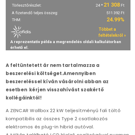
A feltüntetett ár nem tartalmazza a
beszerelési költséget.Amennyiben
beszereléssel kíván vásárolni abban az
esetben kérjen visszahívást szakértő
kollégáinktól!
A ZENCAR Wallbox 22 kW teljesítményű fali töltő
kompatibilis az összes Type 2 csatlakozós
elektromos és plug-in hibrid autóval.
A töltőn található LCD kijelző segítségével nyomon